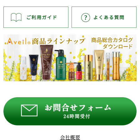
賜りますようお願い申し上げます。
お届けに関する最新の情報は佐川急便のホームページを
ご覧ください。
佐川急便 お知らせ
2026.5.7
一部商品 品切れのお知らせ
好評により以下の商品が在庫切れとなっております。
【商品番号20009】エクストラヘアパック
【商品番号20014】クリアフェイスジェル
【商品番号20015】ワイルドハーブ・ピュアソープ
お客様には大変ご迷惑をおかけいたしますが、ご了承の
程お願い申し上げます。
会社概要