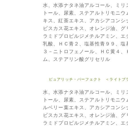
水、水添ナタネ油アルコール、ミリ
トール、尿素、ステアルトリモニウ
キス、紅茶エキス、アカシアコンシ
ビスカス花エキス、オレンジ油、グ
ラミドプロピルジメチルアミン、エ
乳酸、ＨＣ青２、塩基性青９９、塩
３－ニトロフェノール、ＨＣ黄４、
ム、ステアリン酸グリセリル
ピュアリッチ・パーフェクト ＜ライトブ
水、水添ナタネ油アルコール、ミリ
トール、尿素、ステアルトリモニウ
ルベリー葉エキス、アカシアコンシ
ビスカス花エキス、オレンジ油、グ
ラミドプロピルジメチルアミン、エ