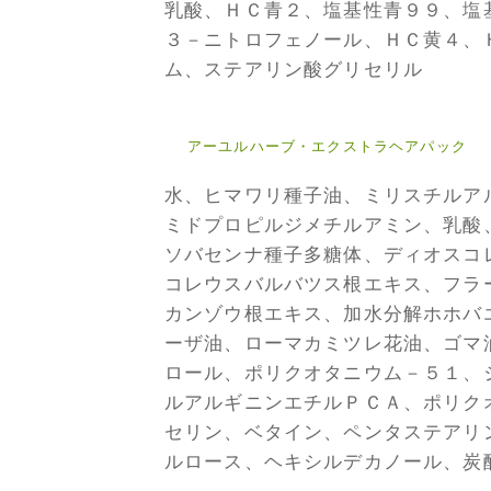
乳酸、ＨＣ青２、塩基性青９９、塩
３－ニトロフェノール、ＨＣ黄４、
ム、ステアリン酸グリセリル
アーユルハーブ・エクストラヘアパック
水、ヒマワリ種子油、ミリスチルア
ミドプロピルジメチルアミン、乳酸
ソバセンナ種子多糖体、ディオスコ
コレウスバルバツス根エキス、フラ
カンゾウ根エキス、加水分解ホホバ
ーザ油、ローマカミツレ花油、ゴマ
ロール、ポリクオタニウム－５１、
ルアルギニンエチルＰＣＡ、ポリク
セリン、ベタイン、ペンタステアリ
ルロース、ヘキシルデカノール、炭