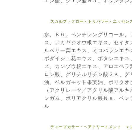
エン酸、クエン酸Ｎａ、キサンタン
スカルプ・グロー・トリパラー・エッセン
水、ＢＧ、ペンチレングリコール、
ス、アカヤジオウ根エキス、セイタ
ルベリー葉エキス、ミロバランエキ
ボダイジュ花エキス、ボタンエキス
ス、カンゾウ根エキス、アロエベラ
ロン酸、グリチルリチン酸２Ｋ、グ
油、ベルガモット果実油、ポリクオ
（アクリレーツ／アクリル酸アルキ
ンガム、ポリアクリル酸Ｎａ、ペン
ル
ディープカラー・ヘアトリートメント ＜